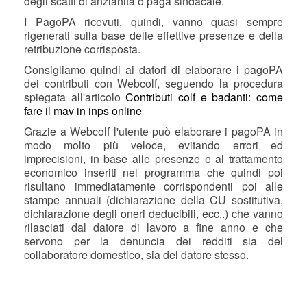
degli scatti di anzianità o paga sindacale.
I PagoPA ricevuti, quindi, vanno quasi sempre
rigenerati sulla base delle effettive presenze e della
retribuzione corrisposta.
Consigliamo quindi ai datori di elaborare i pagoPA
dei contributi con Webcolf, seguendo la procedura
spiegata all'articolo
Contributi colf e badanti: come
fare il mav in inps online
Grazie a Webcolf l'utente può elaborare i pagoPA in
modo molto più veloce, evitando errori ed
imprecisioni, in base alle presenze e al trattamento
economico inseriti nel programma che quindi poi
risultano immediatamente corrispondenti poi alle
stampe annuali (dichiarazione della CU sostitutiva,
dichiarazione degli oneri deducibili, ecc..) che vanno
rilasciati dal datore di lavoro a fine anno e che
servono per la denuncia dei redditi sia del
collaboratore domestico, sia del datore stesso.