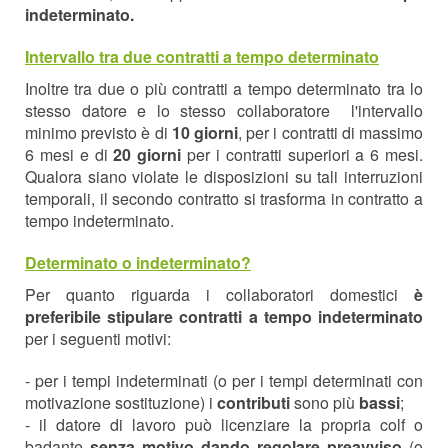
indeterminato.
Intervallo tra due contratti a tempo determinato
Inoltre tra due o più contratti a tempo determinato tra lo
stesso datore e lo stesso collaboratore l'intervallo
minimo previsto è di
10 giorni
, per i contratti di massimo
6 mesi e di
20 giorni
per i contratti superiori a 6 mesi.
Qualora siano violate le disposizioni su tali interruzioni
temporali, il secondo contratto si trasforma in contratto a
tempo indeterminato.
Determinato o indeterminato?
Per quanto riguarda i collaboratori domestici
è
preferibile stipulare contratti a tempo indeterminato
per i seguenti motivi:
- per i tempi indeterminati (o per i tempi determinati con
motivazione sostituzione) i
contributi
sono più
bassi
;
- il datore di lavoro può licenziare la propria colf o
badante
senza motivo dando regolare preavviso
(o