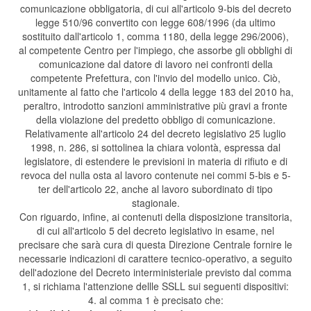
comunicazione obbligatoria, di cui all'articolo 9-bis del decreto
legge 510/96 convertito con legge 608/1996 (da ultimo
sostituito dall'articolo 1, comma 1180, della legge 296/2006),
al competente Centro per l'impiego, che assorbe gli obblighi di
comunicazione dal datore di lavoro nei confronti della
competente Prefettura, con l'invio del modello unico. Ciò,
unitamente al fatto che l'articolo 4 della legge 183 del 2010 ha,
peraltro, introdotto sanzioni amministrative più gravi a fronte
della violazione del predetto obbligo di comunicazione.
Relativamente all'articolo 24 del decreto legislativo 25 luglio
1998, n. 286, si sottolinea la chiara volontà, espressa dal
legislatore, di estendere le previsioni in materia di rifiuto e di
revoca del nulla osta al lavoro contenute nei commi 5-bis e 5-
ter dell'articolo 22, anche al lavoro subordinato di tipo
stagionale.
Con riguardo, infine, ai contenuti della disposizione transitoria,
di cui all'articolo 5 del decreto legislativo in esame, nel
precisare che sarà cura di questa Direzione Centrale fornire le
necessarie indicazioni di carattere tecnico-operativo, a seguito
dell'adozione del Decreto interministeriale previsto dal comma
1, si richiama l'attenzione dellle SSLL sui seguenti dispositivi:
4. al comma 1 è precisato che: