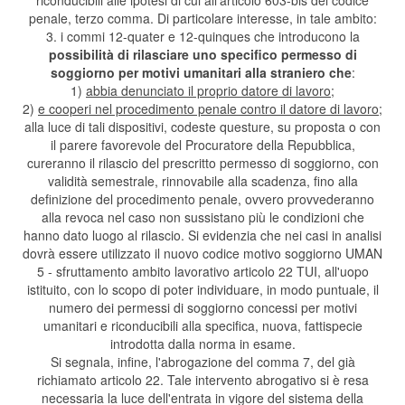
riconducibili alle ipotesi di cui all'articolo 603-bis del codice
penale, terzo comma. Di particolare interesse, in tale ambito:
3. i commi 12-quater e 12-quinques che introducono la
possibilità di rilasciare uno specifico permesso di
soggiorno per motivi umanitari alla straniero che
:
1)
abbia denunciato il proprio datore di lavoro
;
2)
e cooperi nel procedimento penale contro il datore di lavoro
;
alla luce di tali dispositivi, codeste questure, su proposta o con
il parere favorevole del Procuratore della Repubblica,
cureranno il rilascio del prescritto permesso di soggiorno, con
validità semestrale, rinnovabile alla scadenza, fino alla
definizione del procedimento penale, ovvero provvederanno
alla revoca nel caso non sussistano più le condizioni che
hanno dato luogo al rilascio. Si evidenzia che nei casi in analisi
dovrà essere utilizzato il nuovo codice motivo soggiorno UMAN
5 - sfruttamento ambito lavorativo articolo 22 TUI, all'uopo
istituito, con lo scopo di poter individuare, in modo puntuale, il
numero dei permessi di soggiorno concessi per motivi
umanitari e riconducibili alla specifica, nuova, fattispecie
introdotta dalla norma in esame.
Si segnala, infine, l'abrogazione del comma 7, del già
richiamato articolo 22. Tale intervento abrogativo si è resa
necessaria la luce dell'entrata in vigore del sistema della