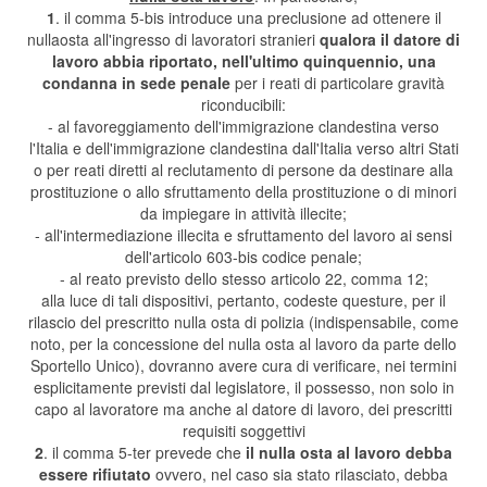
1
. il comma 5-bis introduce una preclusione ad ottenere il
nullaosta all'ingresso di lavoratori stranieri
qualora il datore di
lavoro abbia riportato, nell'ultimo quinquennio, una
condanna in sede penale
per i reati di particolare gravità
riconducibili:
- al favoreggiamento dell'immigrazione clandestina verso
l'Italia e dell'immigrazione clandestina dall'Italia verso altri Stati
o per reati diretti al reclutamento di persone da destinare alla
prostituzione o allo sfruttamento della prostituzione o di minori
da impiegare in attività illecite;
- all'intermediazione illecita e sfruttamento del lavoro ai sensi
dell'articolo 603-bis codice penale;
- al reato previsto dello stesso articolo 22, comma 12;
alla luce di tali dispositivi, pertanto, codeste questure, per il
rilascio del prescritto nulla osta di polizia (indispensabile, come
noto, per la concessione del nulla osta al lavoro da parte dello
Sportello Unico), dovranno avere cura di verificare, nei termini
esplicitamente previsti dal legislatore, il possesso, non solo in
capo al lavoratore ma anche al datore di lavoro, dei prescritti
requisiti soggettivi
2
. il comma 5-ter prevede che
il nulla osta al lavoro debba
essere rifiutato
ovvero, nel caso sia stato rilasciato, debba