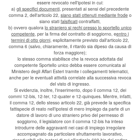
essere revocato nell'ipotesi in cui:
a)
gli specifici documenti
, presentati ai sensi del precedente
comma 2, dell'articolo 22,
siano stati ottenuti mediante frode
o
siano stati
falsificati
contraffatti,
b) ovvero qualora
lo straniero si rechi presso lo sportello unico
competente
, per la firma del contratto di soggiorno, e
entro i
termini di otto giorni
, esplicitamente previsto dall'articolo 22,
comma 6 (salvo, chiaramente, il ritardo sia dipeso da causa di
forza maggiore);
lo stesso comma stabilisce che la revoca adottata dal
competente Sportello unico debba essere comunicata al
Ministero degli Affari Esteri tramite i collegamenti telematici,
anche per le eventuali attività correlate alla successiva revoca
del visto di ingresso.
Si evidenzia, inoltre, l'inserimento, dopo il comma 12, dei
commi 12-bis, 12-ter, 12-quater e 12-quinques. Mentre, infatti,
il comma 12, dello stesso articolo 22, già prevede la specifica
fattispecie di reato nell'ipotesi di mero impiego da parte di un
datore di lavoro di uno straniero privo del permesso di
soggiorno, il legislatore con il comma 12-bis ha inteso
introdurre delle aggravanti nei casi di impiego irregolare
accompagnato da particolare sfruttamento lavorativo,