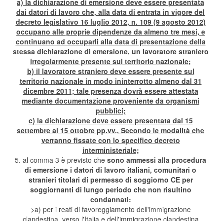
a) la dichiarazione di emersione deve essere presentata
dai datori di lavoro che, alla data di entrata in vigore del
decreto legislativo 16 luglio 2012, n. 109 (9 agosto 2012)
occupano alle proprie dipendenze da almeno tre mesi, e
continuano ad occuparli alla data di presentazione della
stessa dichiarazione di emersione, un lavoratore straniero
irregolarmente presente sul territorio nazionale;
b) il lavoratore straniero deve essere presente sul
territorio nazionale in modo ininterrotto almeno dal 31
dicembre 2011; tale presenza dovrà essere attestata
mediante documentazione proveniente da organismi
pubblici;
c) la dichiarazione deve essere presentata dal 15
settembre al 15 ottobre pp.vv., Secondo le modalità che
verranno fissate con lo specifico decreto
interministeriale;
5. al comma 3 è previsto che
sono ammessi alla procedura
di emersione i datori di lavoro italiani, comunitari o
stranieri titolari di permesso di soggiorno CE per
soggiornanti di lungo periodo che non risultino
condannati:
>a) per i reati di favoreggiamento dell'immigrazione
clandestina, verso l'Italia e dell'immigrazione clandestina