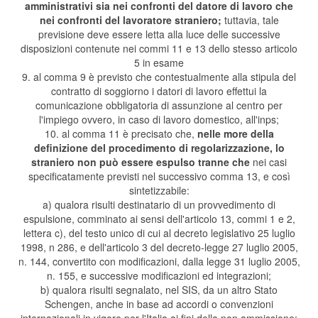
amministrativi sia nei confronti del datore di lavoro che
nei confronti del lavoratore straniero;
tuttavia, tale
previsione deve essere letta alla luce delle successive
disposizioni contenute nei commi 11 e 13 dello stesso articolo
5 in esame
9. al comma 9 è previsto che contestualmente alla stipula del
contratto di soggiorno i datori di lavoro effettui la
comunicazione obbligatoria di assunzione al centro per
l'impiego ovvero, in caso di lavoro domestico, all'inps;
10. al comma 11 è precisato che,
nelle more della
definizione del procedimento di regolarizzazione, lo
straniero non può essere espulso
tranne che
nei casi
specificatamente previsti nel successivo comma 13, e così
sintetizzabile:
a) qualora risulti destinatario di un provvedimento di
espulsione, comminato ai sensi dell'articolo 13, commi 1 e 2,
lettera c), del testo unico di cui al decreto legislativo 25 luglio
1998, n 286, e dell'articolo 3 del decreto-legge 27 luglio 2005,
n. 144, convertito con modificazioni, dalla legge 31 luglio 2005,
n. 155, e successive modificazioni ed integrazioni;
b) qualora risulti segnalato, nel SIS, da un altro Stato
Schengen, anche in base ad accordi o convenzioni