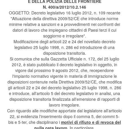
E DELLA POLIZIA DELLE FRONTIERE
N. 400/a/2012/10.2.146
OGGETTO: Decreto legislativo 16 luglio 2012, n. 109 recante
"Attuazione della direttiva 2009/52/CE che introduce norme
minime relative a sanzioni e a provvedimenti nei confronti dei
datori di lavoro che impiegano cittadini di Paesi terzi il cui
soggiorno e irregolare".
Modificazione degli articoli 22 e 24 del novellato decreto
legislativo 25 luglio 1998, n. 286 ed introduzione di una
disposizione transitoria.
Si comunica che sulla Gazzetta Ufficiale n. 172, del 25 luglio
2012, è stato pubblicato il decreto legislativo in oggetto, in
vigore dal prossimo 9 agosto 2012, che, recependone
l'impianto normativo vigente in materia di immigrazione le
disposizioni contenute nella Direttiva 2009/52/CE, che modifica
gli articoli 22 e 24 del decreto legislativo 25 luglio 1998, n. 286
e introduce, all'articolo 5 del decreto legislativo in analisi, una
disposizione transitoria finalizzata all'emersione di rapporti di
lavoro irregolare.
Con riguardo alle modifiche apportate dal legislatore all'articolo
22, si evidenzia l'inserimento dopo il comma 5, dei commi 5-
bis e 5-ter, che disciplinano i
motivi di rifiuto e di revoca del
nulla osta lavoro
. In particolare,