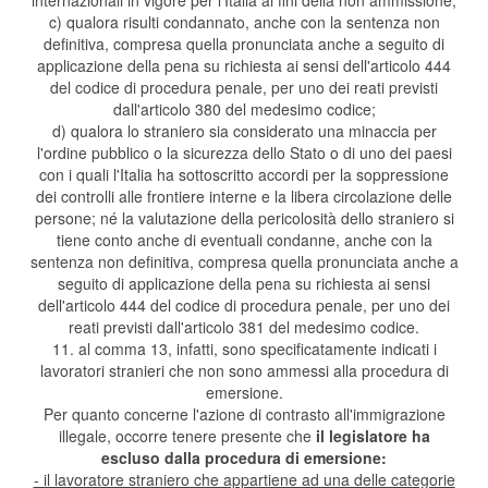
internazionali in vigore per l'Italia ai fini della non ammissione;
c) qualora risulti condannato, anche con la sentenza non
definitiva, compresa quella pronunciata anche a seguito di
applicazione della pena su richiesta ai sensi dell'articolo 444
del codice di procedura penale, per uno dei reati previsti
dall'articolo 380 del medesimo codice;
d) qualora lo straniero sia considerato una minaccia per
l'ordine pubblico o la sicurezza dello Stato o di uno dei paesi
con i quali l'Italia ha sottoscritto accordi per la soppressione
dei controlli alle frontiere interne e la libera circolazione delle
persone; né la valutazione della pericolosità dello straniero si
tiene conto anche di eventuali condanne, anche con la
sentenza non definitiva, compresa quella pronunciata anche a
seguito di applicazione della pena su richiesta ai sensi
dell'articolo 444 del codice di procedura penale, per uno dei
reati previsti dall'articolo 381 del medesimo codice.
11. al comma 13, infatti, sono specificatamente indicati i
lavoratori stranieri che non sono ammessi alla procedura di
emersione.
Per quanto concerne l'azione di contrasto all'immigrazione
illegale, occorre tenere presente che
il legislatore ha
escluso dalla procedura di emersione:
- il lavoratore straniero che appartiene ad una delle categorie