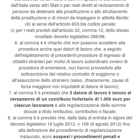
dall'Italia verso altri Stati o per reati diretti al reclutamento di
persone da destinare alla prostituzione o allo sfruttamento
della prostituzione o di minori da impiegare in attività illecite;
>b) ai sensi dell'articolo 603-bis codice penale;
c) per i reati previsti dall'articolo 22, comma 12, dello stesso
novellato decreto legislativo 286/98;
6. al comma 4 è chiarito che non possono accedere alla
procedura anche quei datori di lavoro che, a seguito
dell'espletamento di precedenti procedure di ingresso di
cittadini stranieri per motivi di lavoro subordinato ovvero di
procedure di emersione, non hanno provveduto alla
sottoscrizione del relativo contratto di soggiorno o
all'assunzione dello straniero (salvo, chiaramente, cause di
forza maggiore non imputabili al datore di lavoro);
7. al comma 5 è precisato che
il datore di lavoro è tenuto al
versamento di un contributo forfettario di 1.000 euro per
ciascun lavoratore
e alla regolarizzazione delle somme
dovute a titolo retributivo, contributivo e fiscale;
8. al comma 6 è previsto che, dalla data di entrata in vigore del
decreto legislativo 16 luglio 2012, n 109 (9 agosto 2012) fino
alla definizione del procedimento di regolarizzazione
instaurato, sono
sospesi i procedimenti penali e