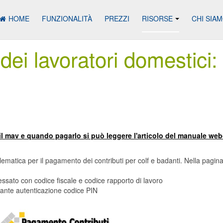
HOME
FUNZIONALITÀ
PREZZI
RISORSE
CHI SIA
 dei lavoratori domestici:
il mav e quando pagarlo si può leggere l'articolo del manuale web
lematica per il pagamento dei contributi per colf e badanti. Nella pagin
essato con codice fiscale e codice rapporto di lavoro
iante autenticazione codice PIN