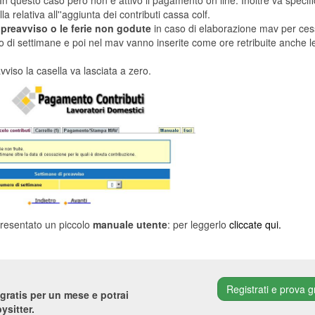
 In questo caso però non è attivo il pagamento on line. Inoltre va specif
a relativa all''aggiunta dei contributi cassa colf.
o preavviso o le ferie non godute
in caso di elaborazione mav per ces
o di settimane e poi nel mav vanno inserite come ore retribuite anche le
viso la casella va lasciata a zero.
presentato un piccolo
manuale utente
: per leggerlo
cliccate qui.
Registrati e prova g
gratis per un mese e potrai
ysitter.