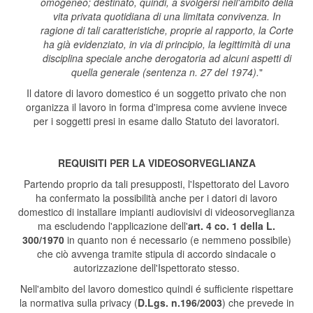
omogeneo; destinato, quindi, a svolgersi nell'ambito della
vita privata quotidiana di una limitata convivenza. In
ragione di tali caratteristiche, proprie al rapporto, la Corte
ha già evidenziato, in via di principio, la legittimità di una
disciplina speciale anche derogatoria ad alcuni aspetti di
quella generale (sentenza n. 27 del 1974).
"
Il datore di lavoro domestico é un soggetto privato che non
organizza il lavoro in forma d'impresa come avviene invece
per i soggetti presi in esame dallo Statuto dei lavoratori.
REQUISITI PER LA VIDEOSORVEGLIANZA
Partendo proprio da tali presupposti, l'Ispettorato del Lavoro
ha confermato la possibilità anche per i datori di lavoro
domestico di installare impianti audiovisivi di videosorveglianza
ma escludendo l'applicazione dell'
art. 4 co. 1 della L.
300/1970
in quanto non é necessario (e nemmeno possibile)
che ciò avvenga tramite stipula di accordo sindacale o
autorizzazione dell'Ispettorato stesso.
Nell'ambito del lavoro domestico quindi é sufficiente rispettare
la normativa sulla privacy (
D.Lgs. n.196/2003
) che prevede in