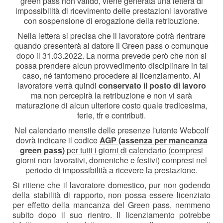
green pass non valido, viene generata una lettera di
impossibilità di ricevimento delle prestazioni lavorative
con sospensione di erogazione della retribuzione.
Nella lettera si precisa che il lavoratore potrà rientrare
quando presenterà al datore il Green pass o comunque
dopo il 31.03.2022.
La norma prevede però che non si
possa prendere alcun provvedimento disciplinare in tal
caso, né tantomeno procedere al licenziamento. Al
lavoratore verrà quindi
conservato il posto di lavoro
ma non percepirà la retribuzione e non vi sarà
maturazione di alcun ulteriore costo quale tredicesima,
ferie, tfr e contributi.
Nel calendario mensile delle presenze l'utente Webcolf
dovrà indicare il codice
AGP (assenza per mancanza
green pass)
per tutti i giorni di calendario (compresi
giorni non lavorativi, domeniche e festivi) compresi nel
periodo di impossibilità a ricevere la prestazione.
Si ritiene che il lavoratore domestico, pur non godendo
della stabilità di rapporto, non possa essere licenziato
per effetto della mancanza del Green pass, nemmeno
subito dopo il suo rientro. Il licenziamento potrebbe