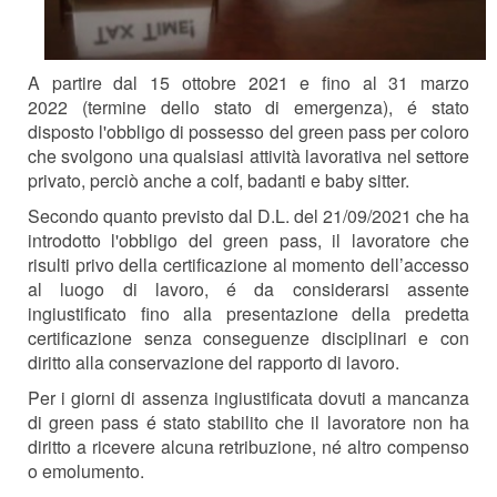
A partire
dal 15 ottobre 2021
e
fino al 31 marzo
2022
(
termine dello
stato di emergenza
),
é stato
disposto l'obbligo di possesso del green pass per coloro
che svolgono una qualsiasi attività lavorativa nel settore
privato, perciò anche a colf, badanti e baby sitter.
Secondo quanto previsto dal D.L. del 21/09/2021 che ha
introdotto l'obbligo del green pass,
il lavoratore che
risulti privo della certificazione al momento dell’accesso
al luogo di
lavoro, é da considerarsi assen
te
ingiustificato
fino alla presentazione della predetta
certificazione
senza conseguenze disciplinari e con
diritto alla conservazione del rapporto di lavoro.
Per i
g
iorni di assenza ingiustificata dovuti a mancanza
di green pass é stato stabilito che il lavoratore non ha
diritto a ricevere alcuna retribuzione, né altro compenso
o
emolumento
.