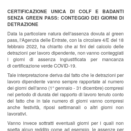
CERTIFICAZIONE UNICA DI COLF E BADANTI
SENZA GREEN PASS: CONTEGGIO DEI GIORNI DI
DETRAZIONE
Data la particolare natura dell'assenza dovuta al green
pass, l'Agenzia delle Entrate, con la circolare 4/E del 18
febbraio 2022, ha chiarito che ai fini del calcolo delle
detrazioni per lavoro dipendente, non
vanno conteggiati
i giorni di assenza ingiustificata per
mancanza
di
certificazione verde COVID
-
19.
Tale interpretazione deriva dal fatto che
le detrazi
oni per
lavoro dipendente
vanno sempre rapportate al
numero
dei giorni dell'anno (1° gennaio - 31 dicembre) compresi
nel
periodo di durata del rapporto di lavoro tenuto conto
del fatto che
in tale numero di giorni
vanno compresi
anche festività, riposi
settimanali o altri giorni non
lavorativi.
Vanno invece sottratti eventuali giorni per i quali non
spetta
alcun reddito come
ad
esempio,
le assenze
per