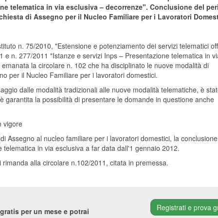
one telematica in via esclusiva – decorrenze". Conclusione del pe
ichiesta di Assegno per il Nucleo Familiare per i Lavoratori Domest
stituto n. 75/2010, "Estensione e potenziamento dei servizi telematici off
011 e n. 277/2011 "Istanze e servizi Inps – Presentazione telematica in vi
 emanata la circolare n. 102 che ha disciplinato le nuove modalità di
no per il Nucleo Familiare per i lavoratori domestici.
ssaggio dalle modalità tradizionali alle nuove modalità telematiche, è stat
le è garantita la possibilità di presentare le domande in questione anche
n vigore
di Assegno al nucleo familiare per i lavoratori domestici, la conclusione
e telematica in via esclusiva a far data dall'1 gennaio 2012.
 rimanda alla circolare n.102/2011, citata in premessa.
Registrati e prova g
gratis per un mese e potrai