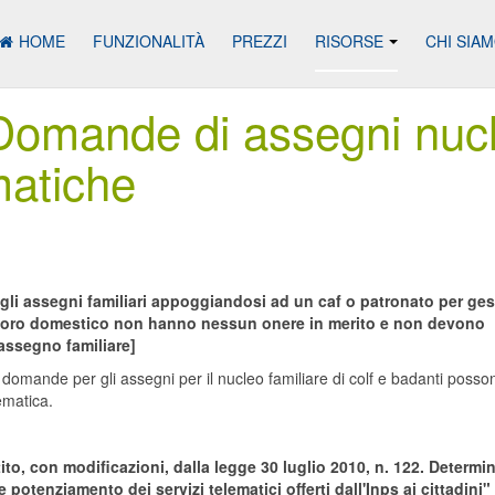
HOME
FUNZIONALITÀ
PREZZI
RISORSE
CHI SIA
Domande di assegni nuc
matiche
li assegni familiari appoggiandosi ad un caf o patronato per gest
lavoro domestico non hanno nessun onere in merito e non devono
'assegno familiare]
domande per gli assegni per il nucleo familiare di colf e badanti posso
ematica.
o, con modificazioni, dalla legge 30 luglio 2010, n. 122. Determi
potenziamento dei servizi telematici offerti dall'Inps ai cittadini"