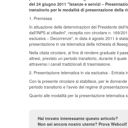
del 24 giugno 2011 "Istanze e servizi – Presentazi
transitorio per le modalità di presentazione della r
1. Premessa
In attuazione delle determinazioni del Presidente dell'I
dall'INPS ai cittadini", recepita con circolare n. 169/2
esclusiva – Decorrenze", in data 4 agosto 2011 è stata
presentazione in via telematica della richiesta di Asseg
Nella citata circolare, al fine di rendere graduale il pa
altresì, previsto un periodo transitorio, durante il qua
attraverso i canali tradizionali di trasmissione.
2. Presentazione telematica in via esclusiva - Entrata i
Con la presente circolare si stabilisce, per le domande 
periodo transitorio e l'avvio del regime di presentazion
Quanto alle modalità per la presentazione telematica si
Hai trovato interessante questo articolo?
Non sei ancora nostro utente? Prova Webcolf 