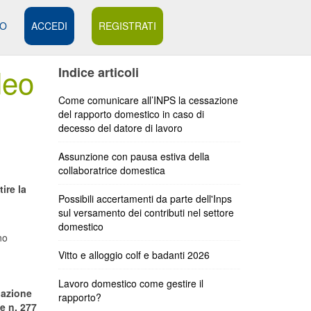
MO
ACCEDI
REGISTRATI
leo
Indice articoli
Come comunicare all’INPS la cessazione
del rapporto domestico in caso di
decesso del datore di lavoro
Assunzione con pausa estiva della
collaboratrice domestica
ire la
Possibili accertamenti da parte dell'Inps
sul versamento dei contributi nel settore
domestico
no
Vitto e alloggio colf e badanti 2026
Lavoro domestico come gestire il
nazione
rapporto?
 e n. 277