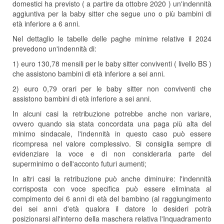
domestici ha previsto ( a partire da ottobre 2020 ) un'indennità
aggiuntiva per la baby sitter che segue uno o più bambini di
età inferiore a 6 anni.
Nel dettaglio le tabelle delle paghe minime relative il 2024
prevedono un'indennità di:
1) euro 130,78 mensili per le baby sitter conviventi ( livello BS )
che assistono bambini di età inferiore a sei anni.
2) euro 0,79 orari per le baby sitter non conviventi che
assistono bambini di età inferiore a sei anni.
In alcuni casi la retribuzione potrebbe anche non variare,
ovvero quando sia stata concordata una paga più alta del
minimo sindacale, l'indennità in questo caso può essere
ricompresa nel valore complessivo. Si consiglia sempre di
evidenziare la voce e di non considerarla parte del
superminimo o dell'acconto futuri aumenti;
In altri casi la retribuzione può anche diminuire: l'indennità
corrisposta con voce specifica può essere eliminata al
compimento dei 6 anni di età del bambino (al raggiungimento
dei sei anni d'età qualora il datore lo desideri potrà
posizionarsi all'interno della maschera relativa l'Inquadramento