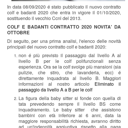
In data 08/09/2020 é stato pubblicato il nuovo contratto
colf e badanti 2020 che entra in vigore il 01/10/2020,
sostituendo il vecchio Ccnl del 2013.
COLF E BADANTI CONTRATTO 2020 NOVITA' DA
OTTOBRE
Di seguito, per una prima analisi, l'elenco delle novità
principali del nuovo contratto colf e badanti 2020:
non é più previsto il passaggio dal livello A al
livello B per le colf polifunzionali senza
esperienza. Ora se la colf svolge più mansioni (sia
pulizie, che stiro, che lavanderia, ecc) é
direttamente inquadrata al livello B. Maggiori
informazioni al nostro articolo
Eliminato il
passaggio da livello A a B per le colf
La figura della baby sitter si fonde con quella di
tata prevedendo sempre il livello BS come
inquadramento. Le baby sitter che assistono
bambini con età inferiore ai 6 anni, data la
maggiore responsabilità richiesta, avranno diritto
ad un'indennità aggiuntiva rispetto alla paga