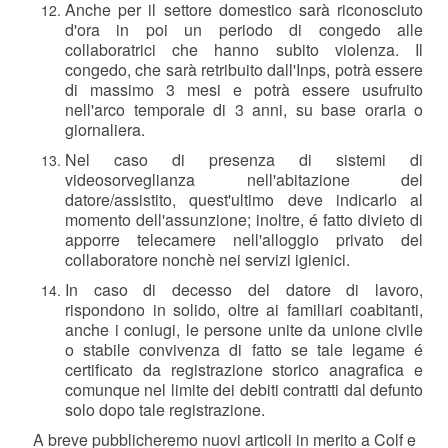
Anche per il settore domestico sarà riconosciuto
d'ora in poi un periodo di congedo alle
collaboratrici che hanno subito violenza. Il
congedo, che sarà retribuito dall'Inps, potrà essere
di massimo 3 mesi e potrà essere usufruito
nell'arco temporale di 3 anni, su base oraria o
giornaliera.
Nel caso di presenza di sistemi di
videosorveglianza nell'abitazione del
datore/assistito, quest'ultimo deve indicarlo al
momento dell'assunzione; inoltre, é fatto divieto di
apporre telecamere nell'alloggio privato del
collaboratore nonchè nei servizi igienici.
In caso di decesso del datore di lavoro,
rispondono in solido, oltre ai familiari coabitanti,
anche i coniugi, le persone unite da unione civile
o stabile convivenza di fatto se tale legame é
certificato da registrazione storico anagrafica e
comunque nel limite dei debiti contratti dal defunto
solo dopo tale registrazione.
A breve pubblicheremo nuovi articoli in merito a Colf e