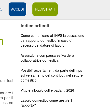
MO
ACCEDI
REGISTRATI
Indice articoli
n
Come comunicare all’INPS la cessazione
del rapporto domestico in caso di
decesso del datore di lavoro
Assunzione con pausa estiva della
collaboratrice domestica
Possibili accertamenti da parte dell'Inps
sul versamento dei contributi nel settore
 un test
domestico
Vitto e alloggio colf e badanti 2026
ortare i
o per il
Lavoro domestico come gestire il
i essere
rapporto?