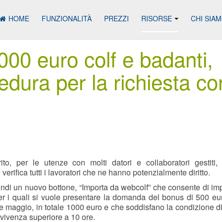
HOME
FUNZIONALITÀ
PREZZI
RISORSE
CHI SIA
0 euro colf e badanti,
edura per la richiesta co
to, per le utenze con molti datori e collaboratori gestiti,
verifica tutti i lavoratori che ne hanno potenzialmente diritto.
indi un nuovo bottone, “Importa da webcolf” che consente di imp
per i quali si vuole presentare la domanda del bonus di 500 eur
 e maggio, in totale 1000 euro e che soddisfano la condizione d
nvivenza superiore a 10 ore.