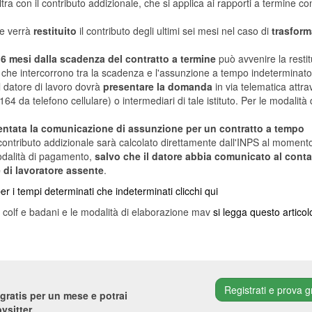
tra con il contributo addizionale, che si applica ai rapporti a termine con
e verrà
restituito
il contributo degli ultimi sei mesi nel caso di
trasfor
 6 mesi dalla scadenza del contratto a termine
può avvenire la resti
 che intercorrono tra la scadenza e l'assunzione a tempo indeterminato
l datore di lavoro dovrà
presentare la domanda
in via telematica attrav
64 da telefono cellulare) o intermediari di tale istituto. Per le modalità 
sentata la comunicazione di assunzione per un contratto a tempo
l contributo addizionale sarà calcolato direttamente dall'INPS al moment
 modalità di pagamento,
salvo che il datore abbia comunicato al conta
 di lavoratore assente
.
er i tempi determinati che indeterminati clicchi qui
i di colf e badani e le modalità di elaborazione mav
si legga questo articol
Registrati e prova g
gratis per un mese e potrai
ysitter.