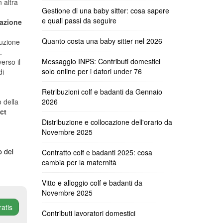
 altra
Gestione di una baby sitter: cosa sapere
e quali passi da seguire
mazione
Quanto costa una baby sitter nel 2026
tuzione
.
Messaggio INPS: Contributi domestici
erso il
solo online per i datori under 76
di
Retribuzioni colf e badanti da Gennaio
o della
2026
ct
Distribuzione e collocazione dell'orario da
Novembre 2025
o del
Contratto colf e badanti 2025: cosa
cambia per la maternità
Vitto e alloggio colf e badanti da
Novembre 2025
ratis
Contributi lavoratori domestici