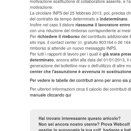
motivazione sostituzione di collaboratore assente, e l'al
motivazione.
La circolare INPS del 25 febbraio 2013, poi, precisa ch
del contratto da tempo determinato a
indeterminato
.
Inoltre nel caso il datore
riassuma il lavoratore entro
con una riduzione del rimborso corrispondente ai mesi
Per
richiedere il rimborso
del contributo addizionale i
sito inps, il contact center (n. gratuito 803164 o 06 1641
rimborso si attende un nuovo messaggio INPS.
Per tutti i rapporti di lavoro per i quali è
già stata pre
determinato
, ancora attivi alla data del 01/01/2013, i
generazione del bollettino mav o dell'utilizzo di altre
center che l'assunzione è avvenuta in sostituzione
Per vedere le tabelle dei contributi anno per anno sia p
Per ulteriori informazioni circa il calcolo dei contribut
manuale cliccando qui
Hai trovato interessante questo articolo?
Non sei ancora nostro utente? Prova Webcolf 
gestire in autonomia la tua colf, badante e bab