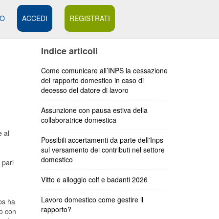
MO
ACCEDI
REGISTRATI
Indice articoli
Come comunicare all’INPS la cessazione
del rapporto domestico in caso di
decesso del datore di lavoro
Assunzione con pausa estiva della
collaboratrice domestica
e al
Possibili accertamenti da parte dell'Inps
sul versamento dei contributi nel settore
domestico
e
pari
Vitto e alloggio colf e badanti 2026
Lavoro domestico come gestire il
nps ha
rapporto?
to con