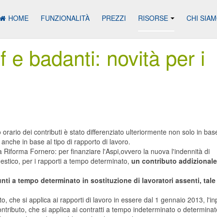
HOME
FUNZIONALITÀ
PREZZI
RISORSE
CHI SIA
f e badanti: novità per i
orario dei contributi è stato differenziato ulteriormente non solo in bas
nche in base al tipo di rapporto di lavoro.
a Riforma Fornero: per finanziare l'Aspi,ovvero la nuova l'indennità di
estico, per i rapporti a tempo determinato,
un contributo addizional
unti a tempo determinato in sostituzione di lavoratori assenti, tale
to, che si applica ai rapporti di lavoro in essere dal 1 gennaio 2013, l'i
ntributo, che si applica ai contratti a tempo indeterminato o determina