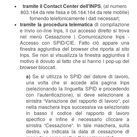
tramite il Contact Center dell'INPS
, (al numero
803.164 da rete fissa e 06.164.164 da rete mobile)
fornendo telefonicamente i dati necessari;
tramite la procedura telematica
di compilazione
e invio on-line Inps, il cui accesso diretto si trova
nel menù Cessazione | Comunicazione Inps -
Accesso con SPID/CIE. Fatto ciò appare una
finestra aggiuntiva del browser che riporta al sito
Inps. Se non si visualizza la finestra aggiuntiva il
motivo è dovuto al fatto che si hanno i pop-up del
browser bloccati.
a)
Se si utilizza lo SPID del datore di lavoro,
una volta che si accede alla pagina Inps
(selezionando la linguetta SPID e procedendo
con l'autenticazione), si deve selezionare a
sinistra “Variazione del rapporto di lavoro”, poi
nella maschera Inps successiva va selezionato
in basso il codice del rapporto di lavoro
specifico e infine é necessario cliccare a
sinistra “Cessazione”. In tale maschera, sulla
destra, va indicata la data di cessazione dl