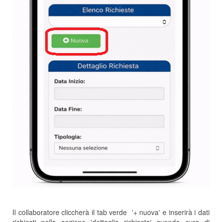
Il collaboratore cliccherà il tab verde '+ nuova' e inserirà i dati
richiesti nella sezione 'dettaglio richiesta' avendo cura di