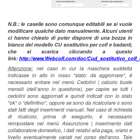
N.B.:
le caselle sono comunque editabili se si vuole
modificare qualche dato manualmente. Alcuni utenti
ci hanno chiesto di poter disporre di una bozza in
bianco del modello CU sostitutivo per colf e badanti,
che si scarica cliccando a questo
link:
http://www.Webcolf.com/doc/Cud_sostitutivo_colf_
Attenzione:
nel caso in cui la maschera suddetta
indicasse in alto in rosso "stato: da aggiornare", é
necessario entrare nel menù Cedolini | calcolo buste
mensili (dell’anno in questione), per capire se tutti i
cedolini sono aggiornati e quindi indicati con lo stato
"ok" o "definitivo", oppure se sono da ricalcolare o sono
stati fatti degli inserimenti manuali. Nel caso di richiesta
di ricalcolo, prima di eseguirlo, é necessario
reimpostare nel menù Assunzione | inserimento dati
collaboratore domestico, i dati relativi alla paga, orario e
livello eventualmente variati nel corso dell'anno. Tale