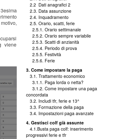
2.2
Dati anagrafici 2
 13esima
2.3. Data assunzione
erimento
2.4. Inquadramento
 motivo,
2.5. Orario, scatti, ferie
2.5.1. Orario settimanale
2.5.2. Orario sempre variabile
ccuparsi
2.5.3. Scatti di anzianità
g viene
2.5.4. Periodo di prova
2.5.5. Festività
2.5.6. Ferie
3. Come impostare la paga
3.1. Trattamento economico
3.1.1. Paga lorda o netta?
3.1.2. Come impostare una paga
concordata
3.2. Includi tfr, ferie e 13^
3.3. Formazione della paga
3.4. Impostazioni paga avanzate
4. Gestisci colf già assunte
4.1.Busta paga colf: inserimento
progressivi ferie e tfr