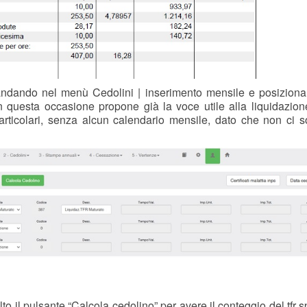
fr andando nel menù Cedolini | inserimento mensile e posizion
n questa occasione propone già la voce utile alla liquidazione
 particolari, senza alcun calendario mensile, dato che non ci 
lto il pulsante “Calcola cedolino” per avere il conteggio del tfr s