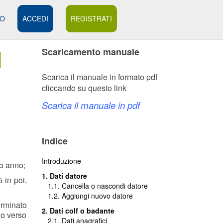
MO
ACCEDI
REGISTRATI
l
Scaricamento manuale
Scarica il manuale in formato pdf
cliccando su questo link
Scarica il manuale in pdf
Indice
Introduzione
so anno;
1. Dati datore
 in poi,
1.1. Cancella o nascondi datore
1.2. Aggiungi nuovo datore
erminato
2. Dati colf o badante
lo verso
2.1. Dati anagrafici