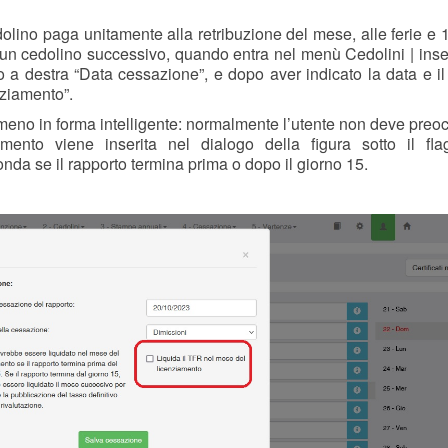
cedolino paga unitamente alla retribuzione del mese, alle ferie e
in un cedolino successivo, quando entra nel menù Cedolini | ins
o a destra “Data cessazione”, e dopo aver indicato la data e il
nziamento”.
o meno in forma intelligente: normalmente l’utente non deve preo
mento viene inserita nel dialogo della figura sotto il fla
nda se il rapporto termina prima o dopo il giorno 15.