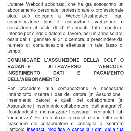
L'utente Webcolf abbonato, che ha già sottoscritto un
abbonamento personale, professionale o professionale
plus, può delegare a Webcolf-Assindatcolf ogni
comunicazione Inps di assunzione, variazione o
cessazione al costo di 40 € annuali. Tale importo si
intende per singolo datore di lavoro, per un anno solare,
ossia dal 1° gennaio al 31 dicembre, a prescindere dal
numero di comunicazioni effettuate in tale lasso di
tempo.
COMUNICARE L'ASSUNZIONE DELLA COLF O
BADANTE ATTRAVERSO WEBCOLF:
INSERIMENTO DATI E PAGAMENTO
DELL'ABBONAMENTO
Per procedere alla comuncazione é necessario
innanzitutto inserire i dati del datore (in Assunzione |
inserimento datore) e quelli del collaboratore (in
Assunzione | inserimento collaboratore | dati anagrafici),
ricordandosi di memorizzare i passaggi mediante il tab
'memorizza'. Per un aiuto nella compilazione delle varie
maschere del collaboratore si consiglia di scorrere
l'articolo
Inserisci, modifica o cancella i dati della tua