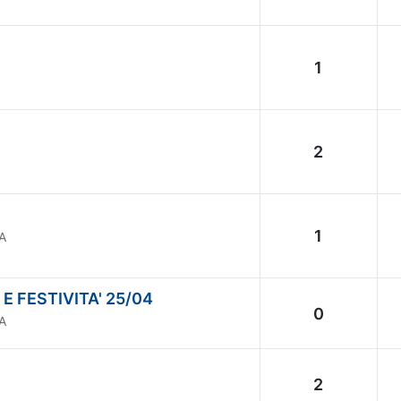
1
2
1
A
 FESTIVITA' 25/04
0
A
2