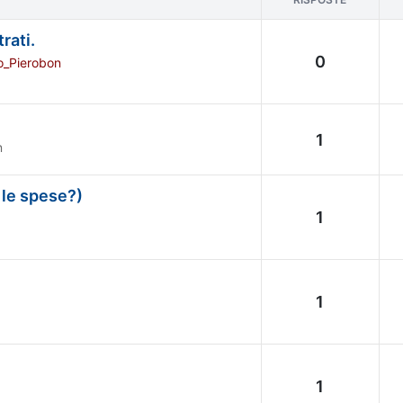
rati.
0
o_Pierobon
1
n
 le spese?)
1
1
1