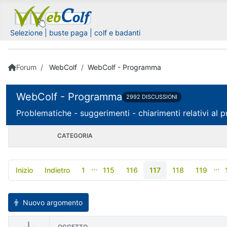
Selezione | buste paga | colf e badanti
Forum
WebColf
WebColf - Programma
WebColf - Programma
2992 DISCUSSIONI
Problematiche - suggerimenti - chiarimenti relativi 
CATEGORIA
...
...
Inizio
Indietro
1
115
116
117
118
119
Nuovo argomento
OGGETTO