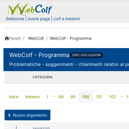
Selezione | buste paga | colf e badanti
Forum
WebColf
WebColf - Programma
WebColf - Programma
2992 DISCUSSIONI
Problematiche - suggerimenti - chiarimenti relativi 
CATEGORIA
...
...
Inizio
Indietro
1
98
99
100
101
102
1
Nuovo argomento
OGGETTO