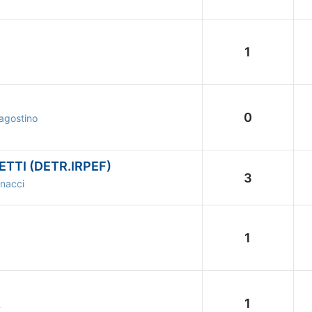
1
0
agostino
ETTI (DETR.IRPEF)
3
nacci
1
1
R