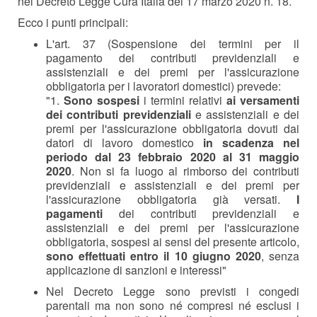
nel Decreto Legge Cura Italia del 17 marzo 2020 n. 18.
Ecco i punti principali:
L'art. 37 (Sospensione dei termini per il
pagamento dei contributi previdenziali e
assistenziali e dei premi per l'assicurazione
obbligatoria per i lavoratori domestici) prevede:
"1.
Sono sospesi
i termini relativi
ai versamenti
dei contributi previdenziali
e assistenziali e dei
premi per l'assicurazione obbligatoria dovuti dai
datori di lavoro domestico
in scadenza nel
periodo dal 23 febbraio 2020 al 31 maggio
2020
. Non si fa luogo al rimborso dei contributi
previdenziali e assistenziali e dei premi per
l'assicurazione obbligatoria già versati.
I
pagamenti
dei contributi previdenziali e
assistenziali e dei premi per l'assicurazione
obbligatoria, sospesi ai sensi del presente articolo,
sono effettuati entro il 10 giugno 2020
, senza
applicazione di sanzioni e interessi"
Nel Decreto Legge sono previsti i congedi
parentali ma non sono né compresi né esclusi i