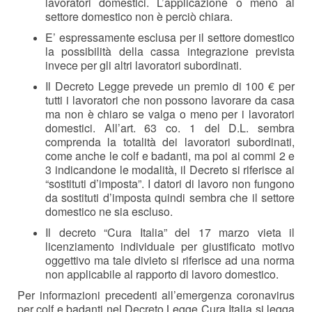
lavoratori domestici. L’applicazione o meno al
settore domestico non è perciò chiara.
E’ espressamente esclusa per il settore domestico
la possibilità della cassa integrazione prevista
invece per gli altri lavoratori subordinati.
Il Decreto Legge prevede un premio di 100 € per
tutti i lavoratori che non possono lavorare da casa
ma non è chiaro se valga o meno per i lavoratori
domestici. All’art. 63 co. 1 del D.L. sembra
comprenda la totalità dei lavoratori subordinati,
come anche le colf e badanti, ma poi ai commi 2 e
3 indicandone le modalità, il Decreto si riferisce ai
“sostituti d’imposta”. I datori di lavoro non fungono
da sostituti d’imposta quindi sembra che il settore
domestico ne sia escluso.
Il decreto “Cura Italia” del 17 marzo vieta il
licenziamento individuale per giustificato motivo
oggettivo ma tale divieto si riferisce ad una norma
non applicabile al rapporto di lavoro domestico.
Per informazioni precedenti all’emergenza coronavirus
per colf e badanti nel Decreto Legge Cura Italia si legga