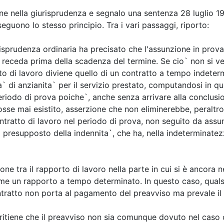
ne nella giurisprudenza e segnalo una sentenza 28 luglio 19
seguono lo stesso principio. Tra i vari passaggi, riporto:
risprudenza ordinaria ha precisato che l'assunzione in prov
 receda prima della scadenza del termine. Se cio` non si ver
orto di lavoro diviene quello di un contratto a tempo indete
a` di anzianita` per il servizio prestato, computandosi in qu
eriodo di prova poiche`, anche senza arrivare alla conclusi
osse mai esistito, asserzione che non eliminerebbe, peraltro,
ontratto di lavoro nel periodo di prova, non seguito da ass
l presupposto della indennita`, che ha, nella indeterminatezz
ione tra il rapporto di lavoro nella parte in cui si è ancora
me un rapporto a tempo determinato. In questo caso, qualsia
ntratto non porta al pagamento del preavviso ma prevale il 
itiene che il preavviso non sia comunque dovuto nel caso ch