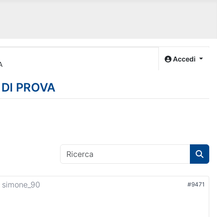
Accedi
A
 DI PROVA
a
simone_90
#9471