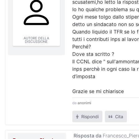
scusatemi,ho letto la rispos
Io ho qualche problema su q
Ogni mese tolgo dallo stipen
detto un sindacato non so se 
Quando liquido il TFR se lo 
AUTORE DELLA
tutti i contributi inps al lavor
DISCUSSIONE
Perché?
Dove sta scritto ?
Il CCNL dice " sull'ammontar
inps perchè in ogni caso la 
d’imposta
Grazie se mi chiarisce
da
anonimi
Rispondi
Cita
Risposta da
Francesco_Pier