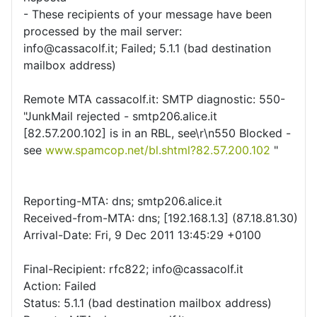
- These recipients of your message have been
processed by the mail server:
info@cassacolf.it; Failed; 5.1.1 (bad destination
mailbox address)
Remote MTA cassacolf.it: SMTP diagnostic: 550-
"JunkMail rejected - smtp206.alice.it
[82.57.200.102] is in an RBL, see\r\n550 Blocked -
see
www.spamcop.net/bl.shtml?82.57.200.102
"
Reporting-MTA: dns; smtp206.alice.it
Received-from-MTA: dns; [192.168.1.3] (87.18.81.30)
Arrival-Date: Fri, 9 Dec 2011 13:45:29 +0100
Final-Recipient: rfc822; info@cassacolf.it
Action: Failed
Status: 5.1.1 (bad destination mailbox address)