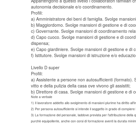
Appartengono a questo livello i collaboratori familiari c
autonomia decisionale e/o coordinamento.
Profili:
a) Amministratore dei beni di famiglia. Svolge mansion
b) Maggiordomo. Svolge mansioni di gestione e di coordin
c) Governante. Svolge mansioni di coordinamento relative
d) Capo cuoco. Svolge mansioni di gestione e di coordin
dispensa;
e) Capo giardiniere. Svolge mansioni di gestione e di c
f) Istitutore. Svolge mansioni di istruzione e/o educazi
Livello D super
Profili:
a) Assistente a persone non autosufficienti (formato). S
vitto e della pulizia della casa ove vivono gli assistiti;
b) Direttore di casa. Svolge mansioni di gestione e di
Note a verbale
1) Il lavoratore addetto allo svolgimento di mansioni plurime ha diritto all
2) Per persona autosufficiente si intende il soggetto in grado di compiere le
3) La formazione del personale, laddove prevista per l'attribuzione della q
purchè equipollente, anche con corsi di formazione aventi la durata minim