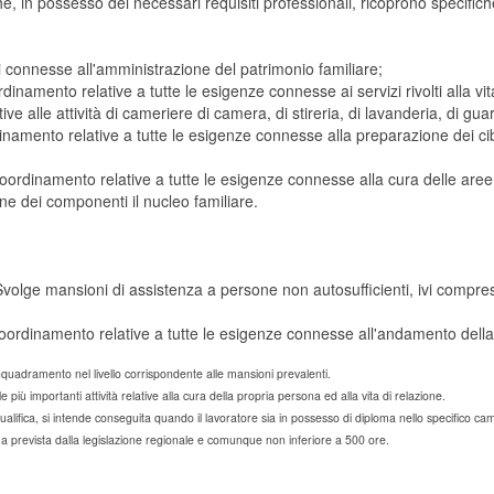
he, in possesso dei necessari requisiti professionali, ricoprono specifich
i connesse all'amministrazione del patrimonio familiare;
amento relative a tutte le esigenze connesse ai servizi rivolti alla vita
 alle attività di cameriere di camera, di stireria, di lavanderia, di guar
amento relative a tutte le esigenze connesse alla preparazione dei cibi 
oordinamento relative a tutte le esigenze connesse alla cura delle aree v
one dei componenti il nucleo familiare.
volge mansioni di assistenza a persone non autosufficienti, ivi comprese
 coordinamento relative a tutte le esigenze connesse all'andamento dell
'inquadramento nel livello corrispondente alle mansioni prevalenti.
 più importanti attività relative alla cura della propria persona ed alla vita di relazione.
ualifica, si intende conseguita quando il lavoratore sia in possesso di diploma nello specifico cam
a prevista dalla legislazione regionale e comunque non inferiore a 500 ore.