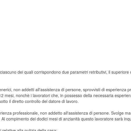
 a ciascuno dei quali corrispondono due parametri retributivi, il superiore 
generici, non addetti all'assistenza di persone, sprovvisti di esperienz
 12 mesi, nonchè i lavoratori che, in possesso della necessaria esperi
 sotto il diretto controllo del datore di lavoro.
enza professionale, non addetto all'assistenza di persone. Svolge mansio
 Al compimento dei dodici mesi di anzianità questo lavoratore sarà inquad
relative alla pulizia della casa;