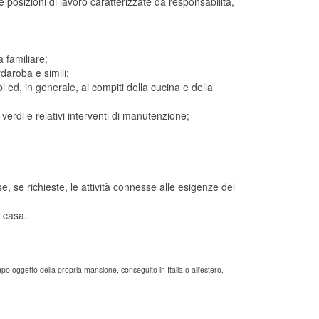
e posizioni di lavoro caratterizzate da responsabilità,
 familiare;
daroba e simili;
ed, in generale, ai compiti della cucina e della
erdi e relativi interventi di manutenzione;
, se richieste, le attività connesse alle esigenze del
a casa.
po oggetto della propria mansione, conseguito in Italia o all'estero,