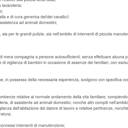
a lavanderia;
o;
lla e di cura generica del/dei cavallo/i;
assistenza ad animali domestici;
ia per le grandi pulizie, sia nell'ambito di interventi di piccola manute
i mera compagnia a persone autosufficienti, senza effettuare alcuna pr
e di vigilanza di bambini in occasione di assenze dei familiari, con esclu
 che, in possesso della necessaria esperienza, svolgono con specifica c
combenze relative al normale andamento della vita familiare, compiendo
deria, di assistente ad animali domestici, nonchè altri compiti nell'ambit
lanza dell'abitazione del datore di lavoro e relative pertinenze, nonchè, 
ratura;
 connessi interventi di manutenzione;