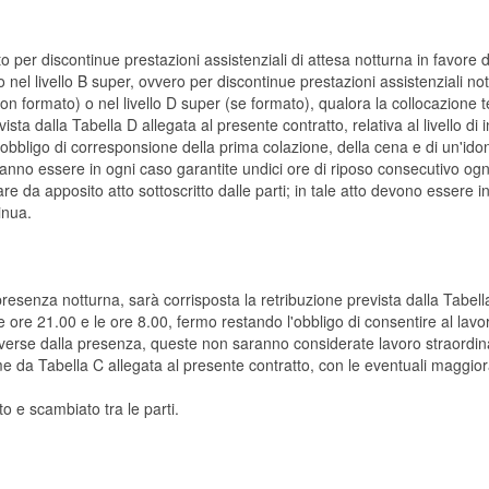
er discontinue prestazioni assistenziali di attesa notturna in favore di 
 livello B super, ovvero per discontinue prestazioni assistenziali nottu
n formato) o nel livello D super (se formato), qualora la collocazione t
vista dalla Tabella D allegata al presente contratto, relativa al livello
l'obbligo di corresponsione della prima colazione, della cena e di un'ido
ranno essere in ogni caso garantite undici ore di riposo consecutivo ogn
re da apposito atto sottoscritto dalle parti; in tale atto devono essere in
inua.
esenza notturna, sarà corrisposta la retribuzione prevista dalla Tabella
 ore 21.00 e le ore 8.00, fermo restando l'obbligo di consentire al lavor
iverse dalla presenza, queste non saranno considerate lavoro straordina
ome da Tabella C allegata al presente contratto, con le eventuali maggior
to e scambiato tra le parti.