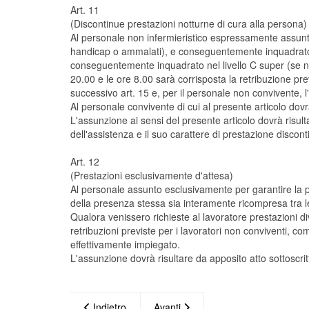
Art. 11
(Discontinue prestazioni notturne di cura alla persona)
Al personale non infermieristico espressamente assunto p
handicap o ammalati), e conseguentemente inquadrato nel
conseguentemente inquadrato nel livello C super (se no
20.00 e le ore 8.00 sarà corrisposta la retribuzione pre
successivo art. 15 e, per il personale non convivente, 
Al personale convivente di cui al presente articolo dov
L'assunzione ai sensi del presente articolo dovrà risulta
dell'assistenza e il suo carattere di prestazione discont
Art. 12
(Prestazioni esclusivamente d'attesa)
Al personale assunto esclusivamente per garantire la pr
della presenza stessa sia interamente ricompresa tra le
Qualora venissero richieste al lavoratore prestazioni d
retribuzioni previste per i lavoratori non conviventi, c
effettivamente impiegato.
L'assunzione dovrà risultare da apposito atto sottoscrit
Indietro
Avanti