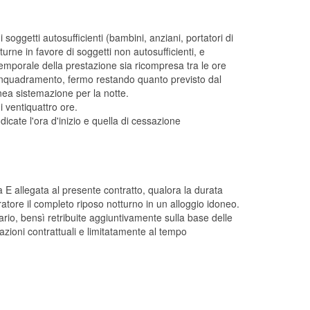
soggetti autosufficienti (bambini, anziani, portatori di
rne in favore di soggetti non autosufficienti, e
emporale della prestazione sia ricompresa tra le ore
 di inquadramento, fermo restando quanto previsto dal
nea sistemazione per la notte.
i ventiquattro ore.
dicate l'ora d'inizio e quella di cessazione
 E allegata al presente contratto, qualora la durata
atore il completo riposo notturno in un alloggio idoneo.
rio, bensì retribuite aggiuntivamente sulla base delle
azioni contrattuali e limitatamente al tempo