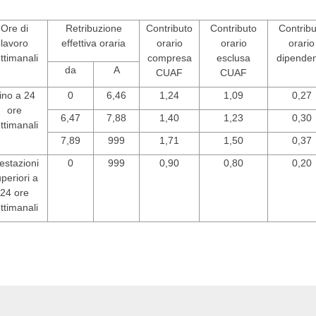
Ore di
Retribuzione
Contributo
Contributo
Contribu
lavoro
effettiva oraria
orario
orario
orario
ttimanali
compresa
esclusa
dipende
da
A
CUAF
CUAF
ino a 24
0
6,46
1,24
1,09
0,27
ore
6,47
7,88
1,40
1,23
0,30
ttimanali
7,89
999
1,71
1,50
0,37
estazioni
0
999
0,90
0,80
0,20
periori a
24 ore
ttimanali