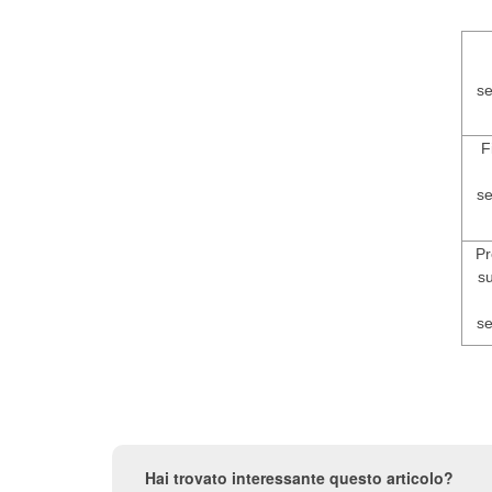
se
F
se
Pr
su
se
Hai trovato interessante questo articolo?