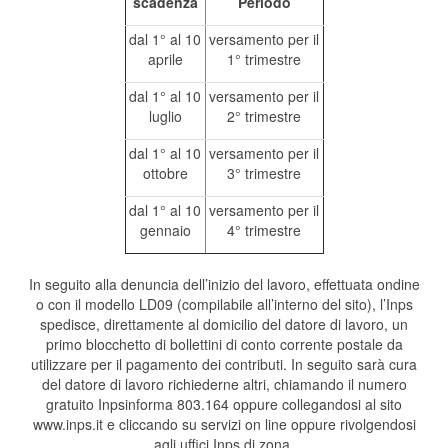
scadenza
Periodo
dal 1° al 10
versamento per il
aprile
1° trimestre
dal 1° al 10
versamento per il
luglio
2° trimestre
dal 1° al 10
versamento per il
ottobre
3° trimestre
dal 1° al 10
versamento per il
gennaio
4° trimestre
In seguito alla denuncia dell’inizio del lavoro, effettuata ondine
o con il modello LD09 (compilabile all’interno del sito), l’Inps
spedisce, direttamente al domicilio del datore di lavoro, un
primo blocchetto di bollettini di conto corrente postale da
utilizzare per il pagamento dei contributi. In seguito sarà cura
del datore di lavoro richiederne altri, chiamando il numero
gratuito Inpsinforma 803.164 oppure collegandosi al sito
www.inps.it e cliccando su servizi on line oppure rivolgendosi
agli uffici Inps di zona.