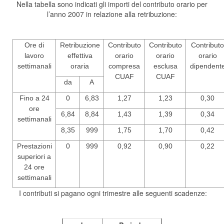
Nella tabella sono indicati gli importi del contributo orario per
l’anno 2007 in relazione alla retribuzione:
Ore di
Retribuzione
Contributo
Contributo
Contributo
lavoro
effettiva
orario
orario
orario
settimanali
oraria
compresa
esclusa
dipendent
CUAF
CUAF
da
A
Fino a 24
0
6,83
1,27
1,23
0,30
ore
6,84
8,84
1,43
1,39
0,34
settimanali
8,35
999
1,75
1,70
0,42
Prestazioni
0
999
0,92
0,90
0,22
superiori a
24 ore
settimanali
I contributi si pagano ogni trimestre alle seguenti scadenze: