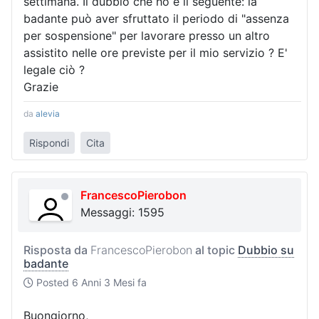
settimana. Il dubbio che ho è il seguente: la
badante può aver sfruttato il periodo di "assenza
per sospensione" per lavorare presso un altro
assistito nelle ore previste per il mio servizio ? E'
legale ciò ?
Grazie
da
alevia
Rispondi
Cita
FrancescoPierobon
Messaggi: 1595
Risposta da
FrancescoPierobon
al topic
Dubbio su
badante
Posted
6 Anni 3 Mesi fa
Buongiorno,