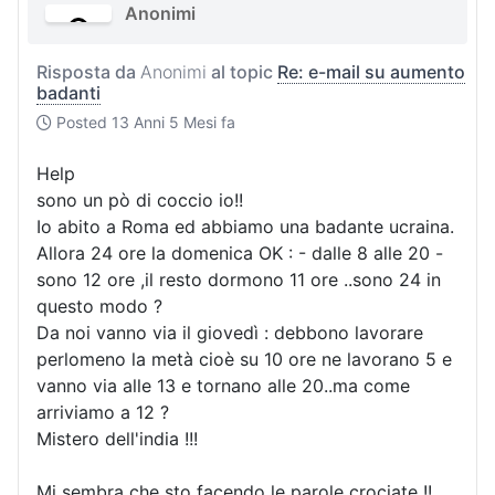
Anonimi
Risposta da
Anonimi
al topic
Re: e-mail su aumento
badanti
Posted
13 Anni 5 Mesi fa
Help
sono un pò di coccio io!!
Io abito a Roma ed abbiamo una badante ucraina.
Allora 24 ore la domenica OK : - dalle 8 alle 20 -
sono 12 ore ,il resto dormono 11 ore ..sono 24 in
questo modo ?
Da noi vanno via il giovedì : debbono lavorare
perlomeno la metà cioè su 10 ore ne lavorano 5 e
vanno via alle 13 e tornano alle 20..ma come
arriviamo a 12 ?
Mistero dell'india !!!
Mi sembra che sto facendo le parole crociate !!