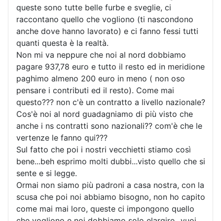
queste sono tutte belle furbe e sveglie, ci
raccontano quello che vogliono (ti nascondono
anche dove hanno lavorato) e ci fanno fessi tutti
quanti questa è la realtà.
Non mi va neppure che noi al nord dobbiamo
pagare 937,78 euro e tutto il resto ed in meridione
paghimo almeno 200 euro in meno ( non oso
pensare i contributi ed il resto). Come mai
questo??? non c'è un contratto a livello nazionale?
Cos'è noi al nord guadagniamo di più visto che
anche i ns contratti sono nazionali?? com'è che le
vertenze le fanno qui???
Sul fatto che poi i nostri vecchietti stiamo così
bene...beh esprimo molti dubbi...visto quello che si
sente e si legge.
Ormai non siamo più padroni a casa nostra, con la
scusa che poi noi abbiamo bisogno, non ho capito
come mai mai loro, queste ci impongono quello
che vogliono e noi dobbiamo solo elargire...vuoi