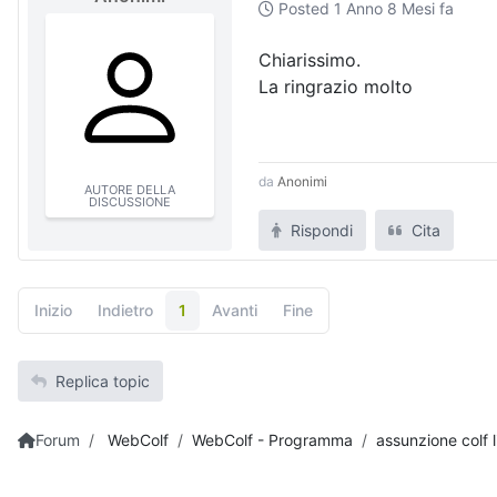
Posted
1 Anno 8 Mesi fa
Chiarissimo.
La ringrazio molto
da
Anonimi
AUTORE DELLA
DISCUSSIONE
Rispondi
Cita
Inizio
Indietro
1
Avanti
Fine
Replica topic
Forum
WebColf
WebColf - Programma
assunzione colf 