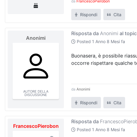
da
FrancescoPierobon
Rispondi
Cita
Risposta da
Anonimi
al topi
Anonimi
Posted
1 Anno 8 Mesi fa
Buonasera, è possibile riass
occorre rispettare qualche 
da
Anonimi
AUTORE DELLA
DISCUSSIONE
Rispondi
Cita
Risposta da
FrancescoPiero
FrancescoPierobon
Posted
1 Anno 8 Mesi fa