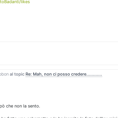
oBadanti/likes
obon
al topic
Re: Mah, non ci posso credere............
pò che non la sento.