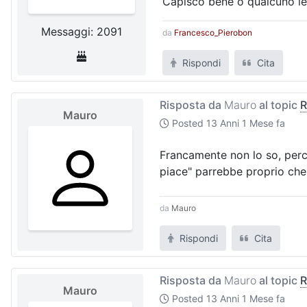
Capisco bene o qualcuno le h
Messaggi: 2091
da
Francesco_Pierobon
Rispondi
Cita
Risposta da
Mauro
al topic
R
Mauro
Posted
13 Anni 1 Mese fa
Francamente non lo so, perc
piace" parrebbe proprio che l
da
Mauro
Rispondi
Cita
Risposta da
Mauro
al topic
R
Mauro
Posted
13 Anni 1 Mese fa