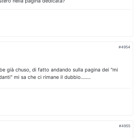
istero nella pagina dedicata?
#4954
e già chuso, di fatto andando sulla pagina dei "mi
ti" mi sa che ci rimane il dubbio........
#4955