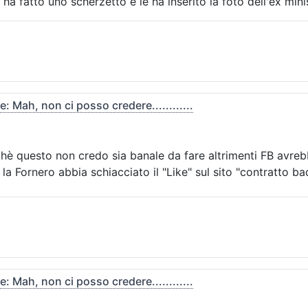
a fatto uno scherzetto e le ha inserito la foto dell'ex min
e: Mah, non ci posso credere............
hè questo non credo sia banale da fare altrimenti FB avrebb
a Fornero abbia schiacciato il "Like" sul sito "contratto badan
e: Mah, non ci posso credere............