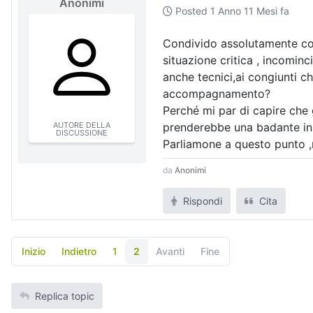
Anonimi
Posted
1 Anno 11 Mesi fa
Condivido assolutamente con
situazione critica , incominc
anche tecnici,ai congiunti 
accompagnamento?
Perché mi par di capire che
AUTORE DELLA
prenderebbe una badante in
DISCUSSIONE
Parliamone a questo punto 
da
Anonimi
Rispondi
Cita
Inizio
Indietro
1
2
Avanti
Fine
Replica topic