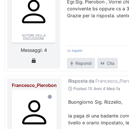
Egr.Sig. Pierobon , Vorrei c
convivente bs oppure cs a 3
Grazie per la risposta. uten
AUTORE DELLA
DISCUSSIONE
Messaggi: 4
da
topatri
Rispondi
Cita
Risposta da
Francesco_Pier
Francesco_Pierobon
Posted
15 Anni 4 Mesi fa
Buongiorno Sig. Rizzello,
la paga di una badante convi
livello e orario impostato,