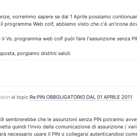
ze, vorremmo sapere se dal 1 Aprile possiamo contionuare a
 il programma Web colf, abbiamo visto che c'è un'icona dove
o il Vs. programma web colf puòl fare l'aasunzione senza P
isposta, porgiamo distitni saluti
obon
al topic
Re:PIN OBBGLIGATORIO DAL 01 APRILE 2011
 49 sembrerebbe che le assunzioni senza PIN potranno avvenir
metta quindi l'invio della comunicazione di assunzione / va
rà necessario usare il PIN o collegarsi autenticandosi come i