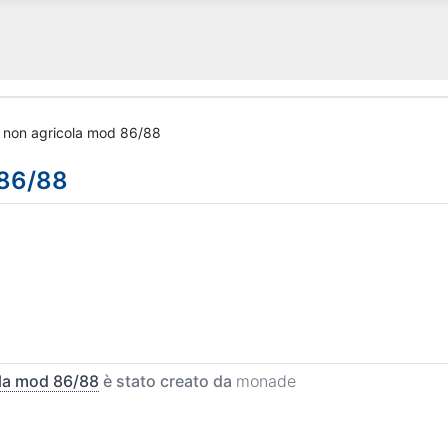
p non agricola mod 86/88
 86/88
ola mod 86/88
è stato creato da
monade