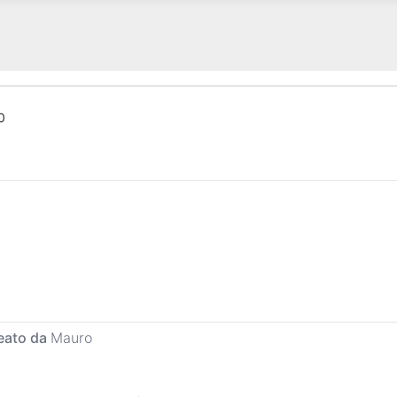
0
reato da
Mauro